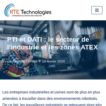
Aller
au
contenu
PTI et DATI : le secteur de
l’industrie et les zones ATEX
par
Mélanie TONNA
14 février 2020
Les entreprises industrielles et usines sont de plus en plus
amenées à travailler dans des environnements robotisés.
De ce fait, les travailleurs industriels se retrouvent alors très